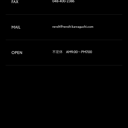
048-400-2386
FAX
revolt@revolt-kawaguchi.com
MAIL
不定休　AM9:00～PM7:00
OPEN