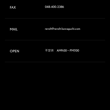
048-400-2386
FAX
revolt@revolt-kawaguchi.com
MAIL
不定休　AM9:00～PM7:00
OPEN